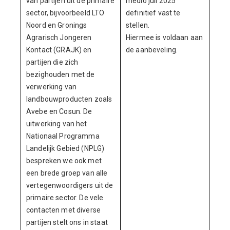
van partijen uit de primaire
medio juli 2025
sector, bijvoorbeeld LTO
definitief vast te
Noord en Gronings
stellen.
Agrarisch Jongeren
Hiermee is voldaan aan
Kontact (GRAJK) en
de aanbeveling.
partijen die zich
bezighouden met de
verwerking van
landbouwproducten zoals
Avebe en Cosun. De
uitwerking van het
Nationaal Programma
Landelijk Gebied (NPLG)
bespreken we ook met
een brede groep van alle
vertegenwoordigers uit de
primaire sector. De vele
contacten met diverse
partijen stelt ons in staat