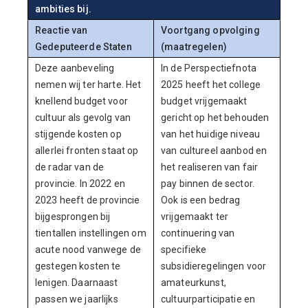
ambities bij.
Reactie van
Voortgang opvolging
Gedeputeerde Staten
(maatregelen)
Deze aanbeveling
In de Perspectiefnota
nemen wij ter harte. Het
2025 heeft het college
knellend budget voor
budget vrijgemaakt
cultuur als gevolg van
gericht op het behouden
stijgende kosten op
van het huidige niveau
allerlei fronten staat op
van cultureel aanbod en
de radar van de
het realiseren van fair
provincie. In 2022 en
pay binnen de sector.
2023 heeft de provincie
Ook is een bedrag
bijgesprongen bij
vrijgemaakt ter
tientallen instellingen om
continuering van
acute nood vanwege de
specifieke
gestegen kosten te
subsidieregelingen voor
lenigen. Daarnaast
amateurkunst,
passen we jaarlijks
cultuurparticipatie en