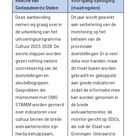
Reactie van
Voortgang opvolging
Gedeputeerde Staten
(maatregelen)
Deze aanbeveling
Dit jaar wordt gewerkt
nemen wij graag over in
aan verbetering van de
de uitwerking van het
monitoring op het
uitvoeringsprogramma
behalen van de
Cultuur 2025-2028. De
provinciale
eerste stappen worden
doelstellingen. Er is veel
gezet richting nadere
data voor handen, maar
concretisering van de
dit moet bijeen worden
doelstellingen en
gebracht en gekoppeld
sleutelbegrippen.
aan goede indicatoren
Gesprekken die
zodat de informatie mee
momenteel met CMO
kan worden genomen in
STAMM worden gevoerd
de brede
over indicatoren voor
welvaartsmonitor, de
cultuur binnen de brede
monitor gericht op SDG's,
welvaartsmonitor zijn
als ook de Staat van
hierbij behulpzaam,
Groningen. Uiteraard is