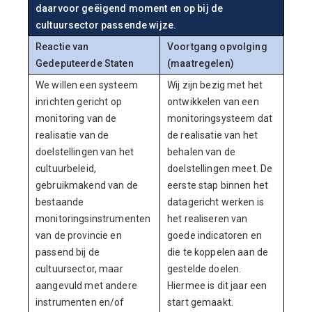
daarvoor geëigend moment en op bij de
cultuursector passende wijze.
Reactie van
Voortgang opvolging
Gedeputeerde Staten
(maatregelen)
We willen een systeem
Wij zijn bezig met het
inrichten gericht op
ontwikkelen van een
monitoring van de
monitoringsysteem dat
realisatie van de
de realisatie van het
doelstellingen van het
behalen van de
cultuurbeleid,
doelstellingen meet. De
gebruikmakend van de
eerste stap binnen het
bestaande
datagericht werken is
monitoringsinstrumenten
het realiseren van
van de provincie en
goede indicatoren en
passend bij de
die te koppelen aan de
cultuursector, maar
gestelde doelen.
aangevuld met andere
Hiermee is dit jaar een
instrumenten en/of
start gemaakt.